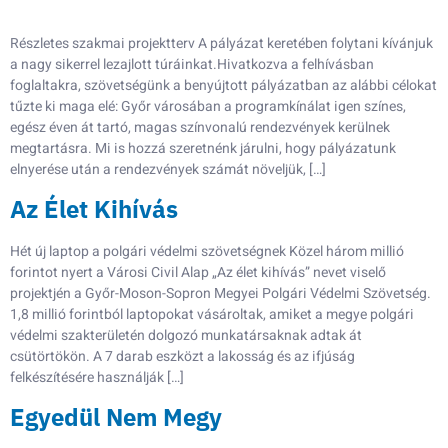
Részletes szakmai projektterv A pályázat keretében folytani kívánjuk
a nagy sikerrel lezajlott túráinkat.Hivatkozva a felhívásban
foglaltakra, szövetségünk a benyújtott pályázatban az alábbi célokat
tűzte ki maga elé: Győr városában a programkínálat igen színes,
egész éven át tartó, magas színvonalú rendezvények kerülnek
megtartásra. Mi is hozzá szeretnénk járulni, hogy pályázatunk
elnyerése után a rendezvények számát növeljük, […]
Az Élet Kihívás
Hét új laptop a polgári védelmi szövetségnek Közel három millió
forintot nyert a Városi Civil Alap „Az élet kihívás” nevet viselő
projektjén a Győr-Moson-Sopron Megyei Polgári Védelmi Szövetség.
1,8 millió forintból laptopokat vásároltak, amiket a megye polgári
védelmi szakterületén dolgozó munkatársaknak adtak át
csütörtökön. A 7 darab eszközt a lakosság és az ifjúság
felkészítésére használják […]
Egyedül Nem Megy