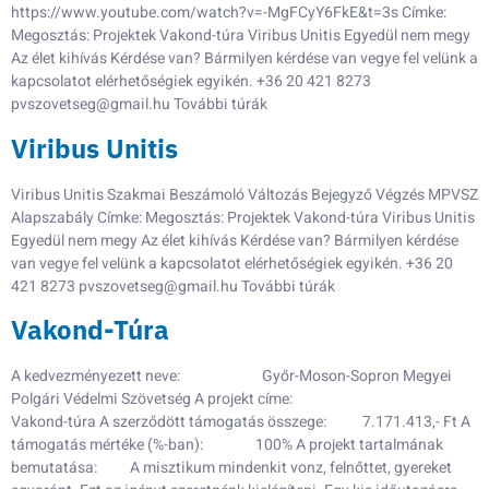
https://www.youtube.com/watch?v=-MgFCyY6FkE&t=3s Címke:
Megosztás: Projektek Vakond-túra Viribus Unitis Egyedül nem megy
Az élet kihívás Kérdése van? Bármilyen kérdése van vegye fel velünk a
kapcsolatot elérhetőségiek egyikén. +36 20 421 8273
pvszovetseg@gmail.hu További túrák
Viribus Unitis
Viribus Unitis Szakmai Beszámoló Változás Bejegyző Végzés MPVSZ
Alapszabály Címke: Megosztás: Projektek Vakond-túra Viribus Unitis
Egyedül nem megy Az élet kihívás Kérdése van? Bármilyen kérdése
van vegye fel velünk a kapcsolatot elérhetőségiek egyikén. +36 20
421 8273 pvszovetseg@gmail.hu További túrák
Vakond-Túra
A kedvezményezett neve: Győr-Moson-Sopron Megyei
Polgári Védelmi Szövetség A projekt címe:
Vakond-túra A szerződött támogatás összege: 7.171.413,- Ft A
támogatás mértéke (%-ban): 100% A projekt tartalmának
bemutatása: A misztikum mindenkit vonz, felnőttet, gyereket