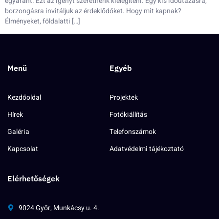
egyaránt. Ezt az igényt szeretnénk kielégíteni. Egy kis időutazásra,
borzongásra invitáljuk az érdeklődőket. Hogy mit kapnak?
Élményeket, földalatti […]
Menü
Egyéb
Kezdőoldal
Projektek
Hírek
Fotókiállítás
Galéria
Telefonszámok
Kapcsolat
Adatvédelmi tájékoztató
Elérhetőségek
9024 Győr, Munkácsy u. 4.